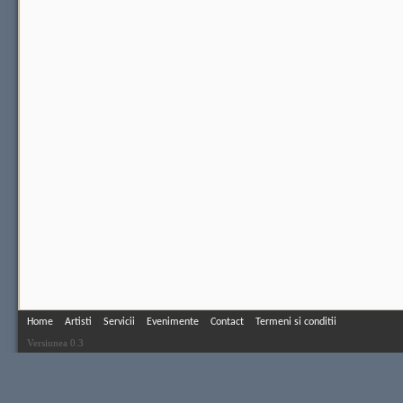
Home
Artisti
Servicii
Evenimente
Contact
Termeni si conditii
Versiunea 0.3