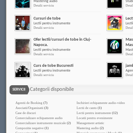
Mastering audio
Studi
Detalii serviciu
Detal
Cursuri de tobe
Lect
Lectii pentru instrumente
Lecti
Detalii serviciu
Detal
Ofer lectii/cursuri de tobe în Cluj-
Mast
Napoca.
Mas
Lectii pentru instrumente
Mast
Detalii serviciu
Detal
Curs de tobe Bucuresti
jam
Lectii pentru instrumente
Agen
Detalii serviciu
Detal
Categorii disponibile
SERVICII
Agentii de Booking
(7)
Inchirieri echipamente audio-video
Asociatii/Organizatii
(3)
Lectii de canto
(1)
Case de discuri
Lectii pentru instrumente
(12)
Comercializare echipamente audio
Locatii pentru evenimente
Comercializare instrumente muzicale
(2)
Management artistic
Compozitie negative
(1)
Mastering audio
(2)