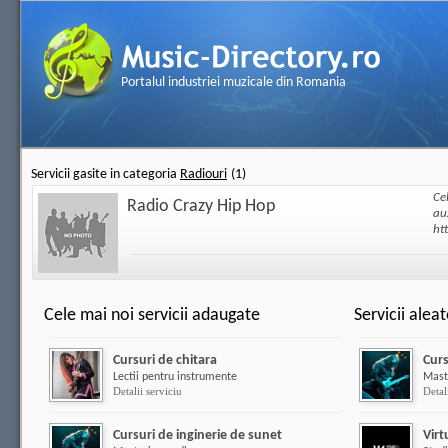
Portalul industriei muzicale din Romania
Servicii gasite in categoria
Radiouri
(1)
Ce
Radio Crazy Hip Hop
au
ht
Cele mai noi servicii adaugate
Servicii alea
Cursuri de chitara
Curs
Lectii pentru instrumente
Mast
Detalii serviciu
Detal
Cursuri de inginerie de sunet
Virt