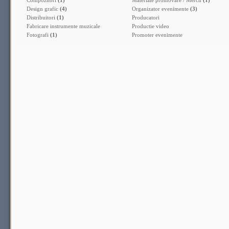
Compozitori
(1)
Materiale promovare / Merch
(1)
Design grafic
(4)
Organizator evenimente
(3)
Distribuitori
(1)
Producatori
Fabricare instrumente muzicale
Productie video
Fotografi
(1)
Promoter evenimente