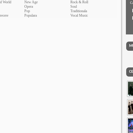
nd World
New Age
Rock & Roll
Ca
Opera
Soul
Pop
Traditionala
recere
Populara
Vocal Music
MU
CE