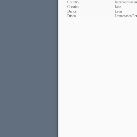
Country
International a
Crestina
Jazz
Dance
Latin
Disco
Lautareasca/Pet