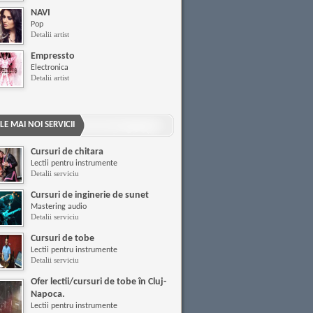
NAVI
Pop
Detalii artist
Empressto
Electronica
Detalii artist
LE MAI NOI SERVICII
Cursuri de chitara
Lectii pentru instrumente
Detalii serviciu
Cursuri de inginerie de sunet
Mastering audio
Detalii serviciu
Cursuri de tobe
Lectii pentru instrumente
Detalii serviciu
Ofer lectii/cursuri de tobe în Cluj-
Napoca.
Lectii pentru instrumente