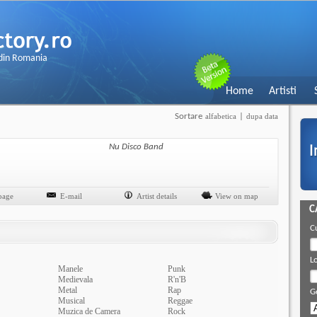
 din Romania
Home
Artisti
Sortare
alfabetica
|
dupa data
Nu Disco Band
page
E-mail
Artist details
View on map
C
C
Lo
Manele
Punk
Medievala
R'n'B
Metal
Rap
G
Musical
Reggae
Muzica de Camera
Rock