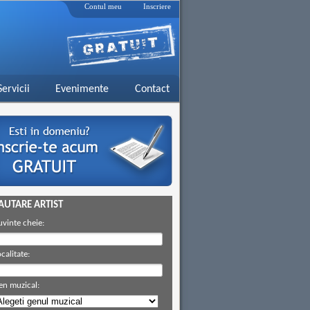
Contul meu
Inscriere
Servicii
Evenimente
Contact
AUTARE ARTIST
uvinte cheie:
calitate:
en muzical: