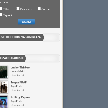
uta in:
Titlu
Descriere
Contact
Tag-uri
CAUTA
SIC-DIRECTORY VA SUGEREAZA
I MAI NOI ARTISTI
Lucky Thirteen
Heavy Metal
Detalii artist
Trupa PRAF
Pop/Rock
Detalii artist
Rolling Papers
Pop/Rock
Detalii artist