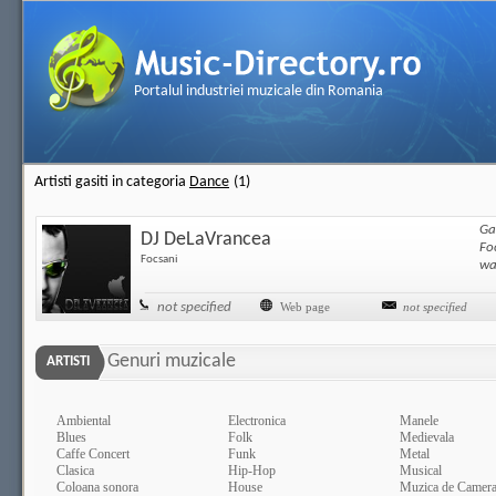
Portalul industriei muzicale din Romania
Artisti gasiti in categoria
Dance
(1)
Ga
DJ DeLaVrancea
Fo
Focsani
wa
not specified
Web page
not specified
Genuri muzicale
ARTISTI
Ambiental
Electronica
Manele
Blues
Folk
Medievala
Caffe Concert
Funk
Metal
Clasica
Hip-Hop
Musical
Coloana sonora
House
Muzica de Camer