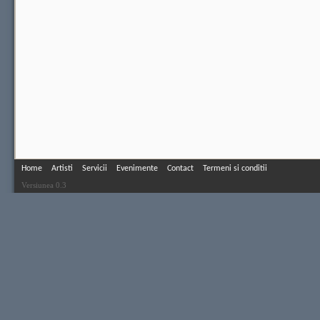
Home
Artisti
Servicii
Evenimente
Contact
Termeni si conditii
Versiunea 0.3