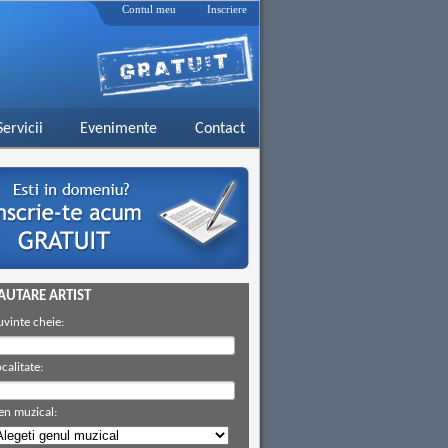
Contul meu
Inscriere
Servicii
Evenimente
Contact
AUTARE ARTIST
uvinte cheie:
calitate:
en muzical: