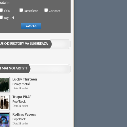
uta in:
Titlu
Descriere
Contact
Tag-uri
CAUTA
SIC-DIRECTORY VA SUGEREAZA
I MAI NOI ARTISTI
Lucky Thirteen
Heavy Metal
Detalii artist
Trupa PRAF
Pop/Rock
Detalii artist
Rolling Papers
Pop/Rock
Detalii artist