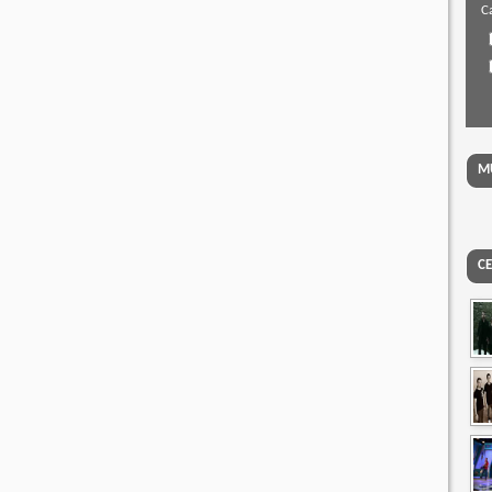
Ca
MU
CE