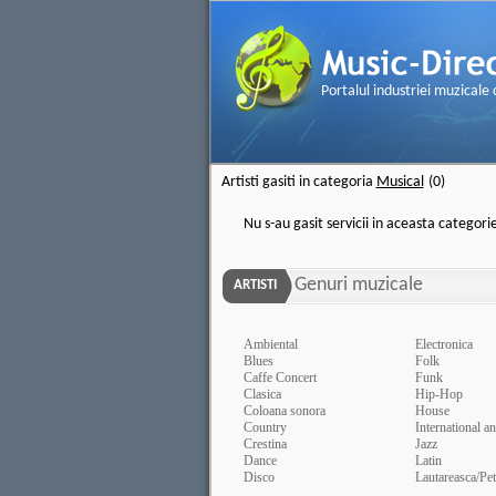
Portalul industriei muzicale
Artisti gasiti in categoria
Musical
(0)
Nu s-au gasit servicii in aceasta categori
Genuri muzicale
ARTISTI
Ambiental
Electronica
Blues
Folk
Caffe Concert
Funk
Clasica
Hip-Hop
Coloana sonora
House
Country
International a
Crestina
Jazz
Dance
Latin
Disco
Lautareasca/Pet