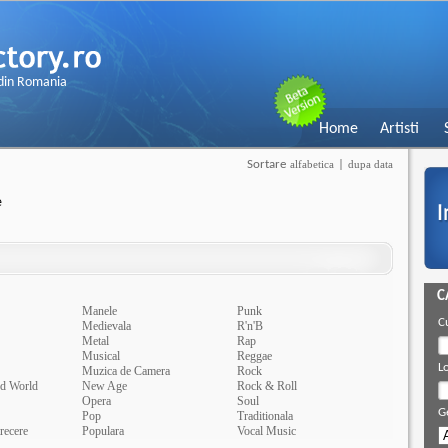
 din Romania
Home
Artisti
Sortare
alfabetica
|
dupa data
e
C
Manele
Punk
C
Medievala
R'n'B
Metal
Rap
Musical
Reggae
Lo
Muzica de Camera
Rock
nd World
New Age
Rock & Roll
Opera
Soul
G
Pop
Traditionala
recere
Populara
Vocal Music