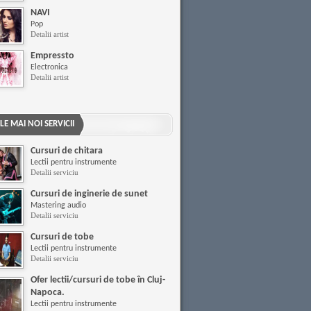
NAVI
Pop
Detalii artist
Empressto
Electronica
Detalii artist
LE MAI NOI SERVICII
Cursuri de chitara
Lectii pentru instrumente
Detalii serviciu
Cursuri de inginerie de sunet
Mastering audio
Detalii serviciu
Cursuri de tobe
Lectii pentru instrumente
Detalii serviciu
Ofer lectii/cursuri de tobe în Cluj-
Napoca.
Lectii pentru instrumente