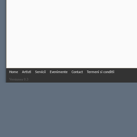
Home
Artisti
Servicii
Evenimente
Contact
Termeni si conditii
Versiunea 0.3