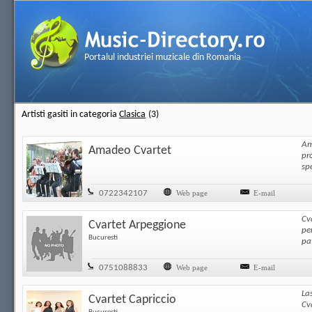
Portalul industriei muzicale din Romania
Artisti gasiti in categoria
Clasica
(3)
Am
Amadeo Cvartet
pro
spe
0722342107
Web page
E-mail
Cv
Cvartet Arpeggione
pe
Bucuresti
pa
0751088833
Web page
E-mail
La
Cvartet Capriccio
Cv