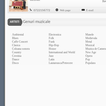
Bucuresti
fo
0722156772
Web page
E-mail
Genuri muzicale
ARTISTI
Ambiental
Electronica
Manele
Blues
Folk
Medievala
Caffe Concert
Funk
Metal
Clasica
Hip-Hop
Musical
Coloana sonora
House
Muzica de Camer
Country
International and World
New Age
Crestina
Jazz
Opera
Dance
Latin
Pop
Disco
Lautareasca/Petrecere
Populara